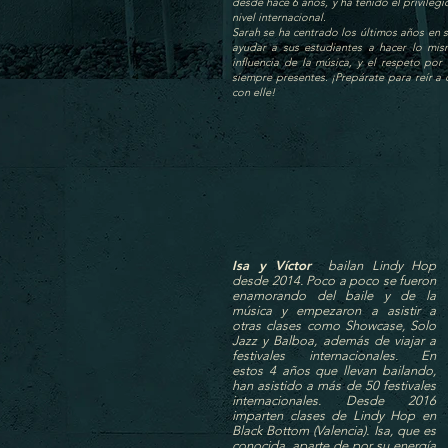
desde hace 6 años, y ha tenido el privile
nivel internacional.
Sarah se ha centrado los últimos años en 
ayudar a sus estudiantes a hacer lo mi
influencia de la música, y el respeto por 
siempre presentes. ¡Prepárate para reír a
con elle!
Isa y Víctor
bailan Lindy Hop
desde 2014. Poco a poco se fueron
enamorando del baile y de la
música y empezaron a asistir a
otras clases como Showcase, Solo
Jazz y Balboa, además de viajar a
festivales internacionales. En
estos 4 años que llevan bailando,
han asistido a más de 50 festivales
internacionales.
Desde 2016
imparten clases de Lindy Hop en
Black Bottom (Valencia). Isa, que es
conocida, aparte de por su energía