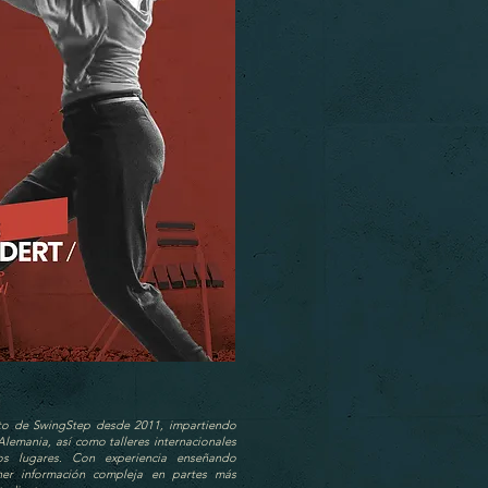
to de SwingStep desde 2011, impartiendo
Alemania, así como talleres internacionales
ros lugares. Con experiencia enseñando
ner información compleja en partes más