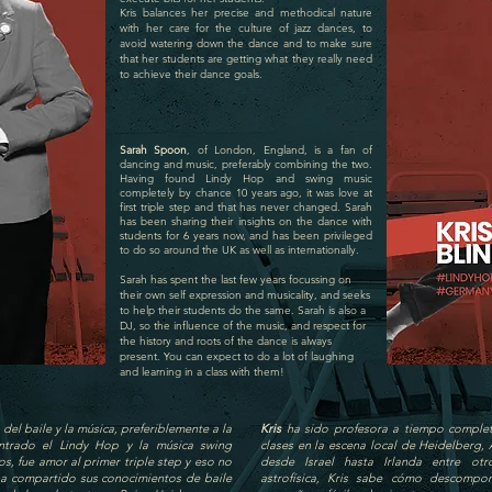
Kris balances her precise and methodical nature
with her care for the culture of jazz dances, to
avoid watering down the dance and to make sure
that her students are getting what they really need
to achieve their dance goals.
Sarah Spoon
, of London, England, is a fan of
dancing and music, preferably combining the two.
Having found Lindy Hop and swing music
completely by chance 10 years ago, it was love at
first triple step and that has never changed. Sarah
has been sharing their insights on the dance with
students for 6 years now, and has been privileged
to do so around the UK as well as internationally.
Sarah has spent the last few years focussing on
their own self expression and musicality, and seeks
to help their students do the same. Sarah is also a
DJ, so the influence of the music, and respect for
the history and roots of the dance is always
present. You can expect to do a lot of laughing
and learning in a class with them!
n del baile y la música, preferiblemente a la
Kris
ha sido profesora a tiempo comple
trado el Lindy Hop y la música swing
clases en la escena local de Heidelberg, 
, fue amor al primer triple step y eso no
desde Israel hasta Irlanda entre ot
a compartido sus conocimientos de baile
astrofísica, Kris sabe cómo descompo