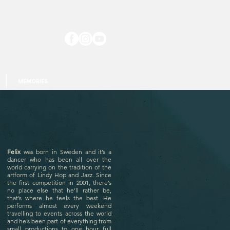
MEMORIES
Felix
was born in Sweden and it’s a
dancer who has been all over the
world carrying on the tradition of the
artform of Lindy Hop and Jazz. Since
the first competition in 2001, there’s
no place else that he’ll rather be,
that’s where he feels the best. He
performs almost every weekend
travelling to events across the world
and he’s been part of everything from
small productions to one hour full