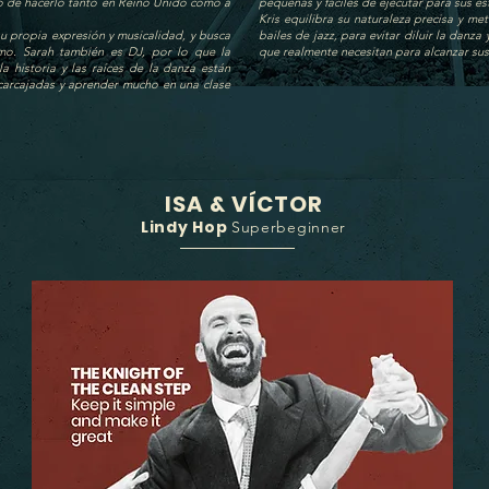
gio de hacerlo tanto en Reino Unido como a
pequeñas y fáciles de ejecutar para sus es
Kris equilibra su naturaleza precisa y me
su propia expresión y musicalidad, y busca
bailes de jazz, para evitar diluir la danz
smo. Sarah también es DJ, por lo que la
que realmente necesitan para alcanzar sus 
la historia y las raíces de la danza están
 carcajadas y aprender mucho en una clase
ISA & VÍCTOR
Lindy Hop
Superbeginner