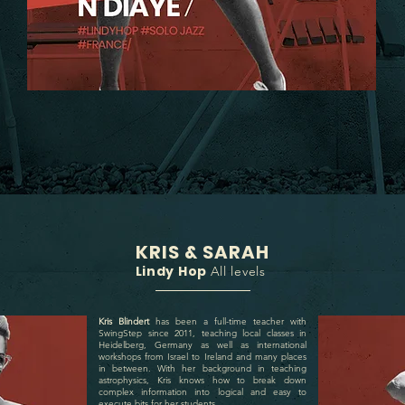
KRIS & SARAH
Lindy Hop
All levels
Kris Blindert
has been a full-time teacher with
SwingStep since 2011, teaching local classes in
Heidelberg, Germany as well as international
workshops from Israel to Ireland and many places
in between. With her background in teaching
astrophysics, Kris knows how to break down
complex information into logical and easy to
execute bits for her students.