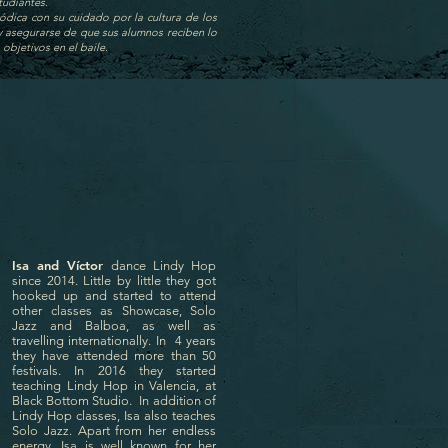
tudiantes.
tódica con su cuidado por la cultura de los
a y asegurarse de que sus alumnos reciben lo
objetivos en el baile.
Isa and Víctor
dance Lindy Hop
since 2014. Little by little they got
hooked up and started to attend
other classes as Showcase, Solo
Jazz and Balboa, as well as
travelling internationally. In 4 years
they have attended more than 50
festivals.
In 2016 they started
teaching Lindy Hop in Valencia, at
Black Bottom Studio. In addition of
Lindy Hop classes, Isa also teaches
Solo Jazz. Apart from her endless
energy, Isa is well known for her