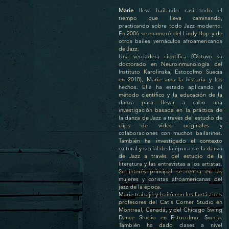
Marie
lleva bailando casi todo el
tiempo que lleva caminando,
practicando sobre todo Jazz moderno.
En 2006 se enamoró del Lindy Hop y de
otros bailes vernáculos afroamericanos
de Jazz.
Una verdadera científica (Obtuvo su
doctorado en Neuroinmunología del
Instituto Karolinska, Estocolmo Suecia
en 2018), Marie ama la historia y los
hechos. Ella ha estado aplicando el
método científico y la educación de la
danza para llevar a cabo una
investigación basada en la práctica de
la danza de Jazz a través del estudio de
clips de vídeo originales y
colaboraciones con muchos bailarines.
También ha investigado el contexto
cultural y social de la época de la danza
de Jazz a través del estudio de la
literatura y las entrevistas a los artistas.
Su interés principal se centra en las
mujeres y coristas afroamericanas del
jazz de la época.
Marie trabajó y bailó con los fantásticos
profesores del Cat's Corner Studio en
Montreal, Canadá, y del Chicago Swing
Dance Studio en Estocolmo, Suecia.
También ha dado clases a nivel