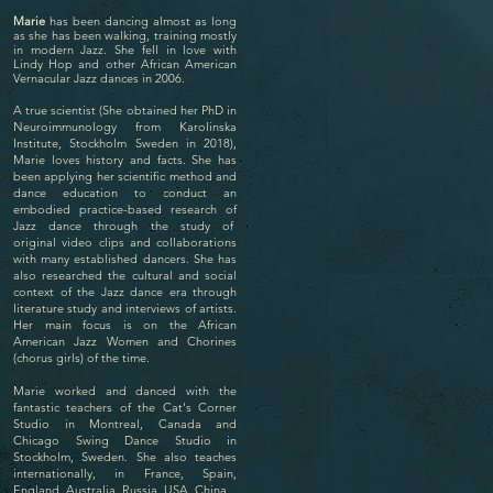
Marie
has been dancing almost as long
as she has been walking, training mostly
in modern Jazz. She fell in love with
Lindy Hop and other African American
Vernacular Jazz dances in 2006.
A true scientist (She obtained her PhD in
Neuroimmunology from Karolinska
Institute, Stockholm Sweden in 2018),
Marie loves history and facts. She has
been applying her scientific method and
dance education to conduct an
embodied practice-based research of
Jazz dance through the study of
original video clips and collaborations
with many established dancers. She has
also researched the cultural and social
context of the Jazz dance era through
literature study and interviews of artists.
Her main focus is on the African
American Jazz Women and Chorines
(chorus girls) of the time.
Marie worked and danced with the
fantastic teachers of the Cat's Corner
Studio in Montreal, Canada and
Chicago Swing Dance Studio in
Stockholm, Sweden. She also teaches
internationally, in France, Spain,
England, Australia, Russia, USA, China...