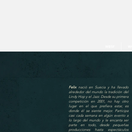
WBSF
W
Felix
nació en Suecia y ha llevado
alrededor del mundo la tradición del
Lindy Hop y el Jazz. Desde su primera
competición en 2001, no hay otro
lugar en el que prefiera estar, es
donde él se siente mejor. Participa
casi cada semana en algún evento a
lo largo del mundo y le encanta ser
parte en todo, desde pequeñas
producciones hasta espectáculos